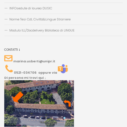
INFOsedute di laurea DUSIC
Norme Tesi CdL Civiltà&Lingue Straniere
Modulo ILL/Docdelivery Biblioteca di LINGUE
CONTATTI 🠗
marina.usberti@unipr.it
0521-034706 oppure via
Di persona mi trovi qui ↓