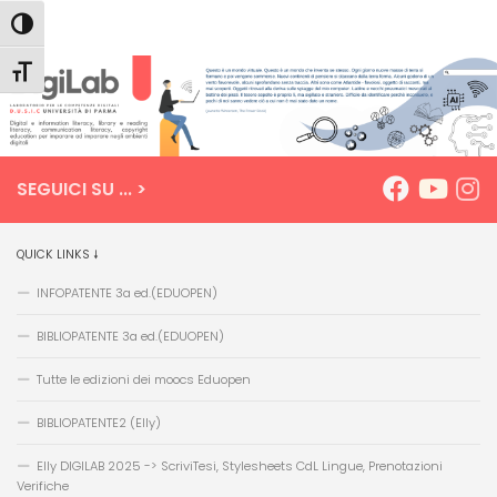
Salta
Passa
Mappa
Attiva/disattiva alto contrasto
Dipartimento D.U.S.I.C. DigiLab
al
alla
del
Salta al contenuto
contenuto
navigazione
sito
Attiva/disattiva dimensione testo
SEGUICI SU ... >
QUICK LINKS 🠗
INFOPATENTE 3a ed.(EDUOPEN)
BIBLIOPATENTE 3a ed.(EDUOPEN)
Tutte le edizioni dei moocs Eduopen
BIBLIOPATENTE2 (Elly)
Elly DIGILAB 2025 -> ScriviTesi, Stylesheets CdL Lingue, Prenotazioni
Verifiche