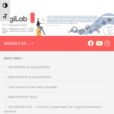
Salta
Passa
Mappa
Attiva/disattiva alto contrasto
Dipartimento D.U.S.I.C. DigiLab
al
alla
del
Salta al contenuto
contenuto
navigazione
sito
Attiva/disattiva dimensione testo
SEGUICI SU ... >
QUICK LINKS 🠗
INFOPATENTE 3a ed.(EDUOPEN)
BIBLIOPATENTE 3a ed.(EDUOPEN)
Tutte le edizioni dei moocs Eduopen
BIBLIOPATENTE2 (Elly)
Elly DIGILAB 2025 -> ScriviTesi, Stylesheets CdL Lingue, Prenotazioni
Verifiche