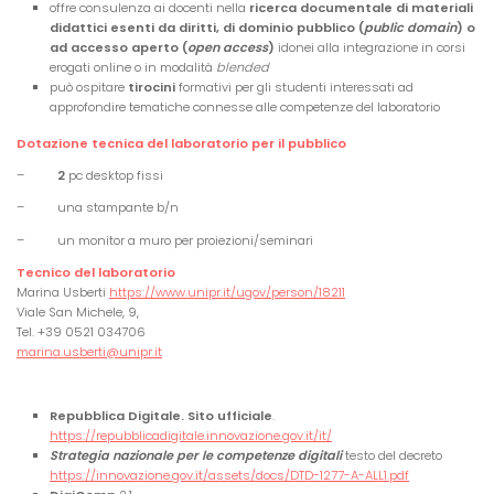
offre consulenza ai docenti nella
ricerca documentale di materiali
didattici esenti da diritti, di dominio pubblico (
public domain
) o
ad accesso aperto (
open access
)
idonei alla integrazione in corsi
erogati online o in modalità
blended
può ospitare
tirocini
formativi per gli studenti interessati ad
approfondire tematiche connesse alle competenze del laboratorio
Dotazione tecnica del laboratorio per il pubblico
–
2
pc desktop fissi
– una
stampante
b/n
– un
monitor a muro per proiezioni/seminari
Tecnico del laboratorio
Marina Usberti
https://www.unipr.it/ugov/person/18211
Viale San Michele, 9,
Tel. +39 0521 034706
marina.usberti@unipr.it
Repubblica Digitale. Sito ufficiale
.
https://repubblicadigitale.innovazione.gov.it/it/
Strategia nazionale per le competenze digitali
testo del decreto
https://innovazione.gov.it/assets/docs/DTD-1277-A-ALL1.pdf