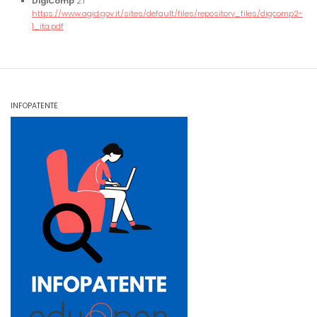
DigiComp
2.1
https://www.agid.gov.it/sites/default/files/repository_files/digcomp2-
1_ita.pdf
INFOPATENTE