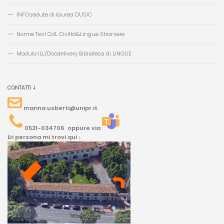
INFOsedute di laurea DUSIC
Norme Tesi CdL Civiltà&Lingue Straniere
Modulo ILL/Docdelivery Biblioteca di LINGUE
CONTATTI 🠗
marina.usberti@unipr.it
0521-034706 oppure via
Di persona mi trovi qui ↓