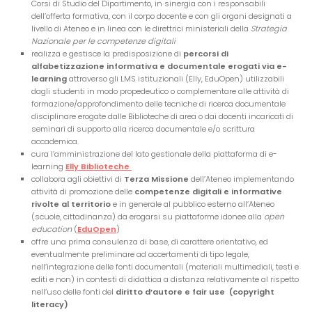
Corsi di Studio del Dipartimento, in sinergia con i responsabili
dell’offerta formativa, con il corpo docente e con gli organi designati a
livello di Ateneo e in linea con le direttrici ministeriali della
Strategia
Nazionale per le competenze digitali
realizza e gestisce la predisposizione di
percorsi di
alfabetizzazione informativa e documentale erogati via e-
learning
attraverso gli LMS istituzionali (Elly, EduOpen) utilizzabili
dagli studenti in modo propedeutico o complementare alle attività di
formazione/approfondimento delle tecniche di ricerca documentale
disciplinare erogate dalle Biblioteche di area o dai docenti incaricati di
seminari di supporto alla ricerca documentale e/o scrittura
accademica.
cura l’amministrazione del lato gestionale della piattaforma di e-
learning
E
lly Bibliotech
e
collabora agli obiettivi di
Terza Missione
dell’Ateneo implementando
attività di promozione delle
competenze digitali e informative
rivolte al territorio
e in generale al pubblico esterno all’Ateneo
(scuole, cittadinanza) da erogarsi su piattaforme idonee alla
open
education
(
EduOpen
)
offre una prima consulenza di base, di carattere orientativo, ed
eventualmente preliminare ad accertamenti di tipo legale,
nell’integrazione delle fonti documentali (materiali multimediali, testi e
editi e non) in contesti di didattica a distanza relativamente al rispetto
nell’uso delle fonti del
diritto d’autore e fair use (copyright
literacy)