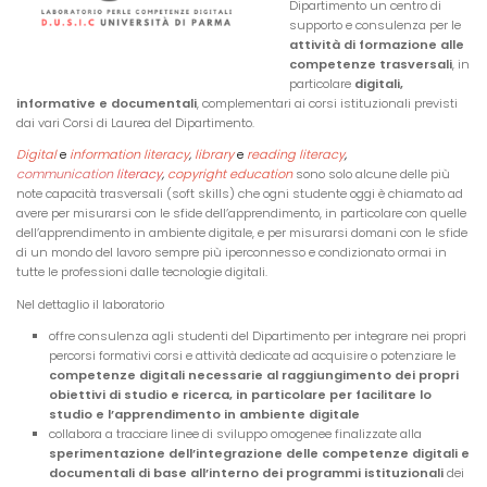
Dipartimento un centro di
supporto e consulenza per le
attività di formazione alle
competenze trasversali
, in
particolare
digitali,
informative e documentali
, complementari ai corsi istituzionali previsti
dai vari Corsi di Laurea del Dipartimento.
Digital
e
information literacy
,
library
e
reading literacy
,
communication
literacy
,
copyright education
sono solo alcune delle più
note capacità trasversali (soft skills) che ogni studente oggi è chiamato ad
avere per misurarsi con le sfide dell’apprendimento, in particolare con quelle
dell’apprendimento in ambiente digitale, e per misurarsi domani con le sfide
di un mondo del lavoro sempre più iperconnesso e condizionato ormai in
tutte le professioni dalle tecnologie digitali.
Nel dettaglio il laboratorio
offre consulenza agli studenti del Dipartimento per integrare nei propri
percorsi formativi corsi e attività dedicate ad acquisire o potenziare le
competenze digitali necessarie al raggiungimento dei propri
obiettivi di studio e ricerca, in particolare per facilitare lo
studio e l’apprendimento in ambiente digitale
collabora a tracciare linee di sviluppo omogenee finalizzate alla
sperimentazione dell’integrazione delle competenze digitali e
documentali di base all’interno dei programmi istituzionali
dei