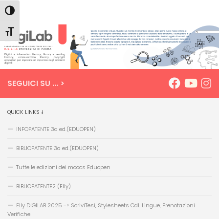
Salta
Passa
Mappa
Attiva/disattiva alto contrasto
Dipartimento D.U.S.I.C. DigiLab
al
alla
del
Salta al contenuto
contenuto
navigazione
sito
Attiva/disattiva dimensione testo
SEGUICI SU ... >
QUICK LINKS 🠗
INFOPATENTE 3a ed.(EDUOPEN)
BIBLIOPATENTE 3a ed.(EDUOPEN)
Tutte le edizioni dei moocs Eduopen
BIBLIOPATENTE2 (Elly)
Elly DIGILAB 2025 -> ScriviTesi, Stylesheets CdL Lingue, Prenotazioni
Verifiche