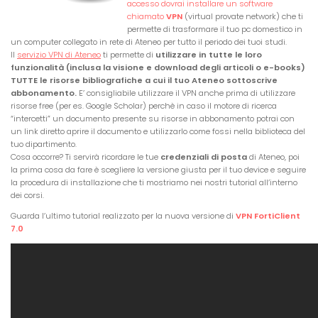
accesso dovrai installare un software
chiamato
VPN
(virtual provate network) che ti
permette di trasformare il tuo pc domestico in
un computer collegato in rete di Ateneo per tutto il periodo dei tuoi studi.
Il
servizio VPN di Ateneo
ti permette di
utilizzare in tutte le loro
funzionalità (inclusa la visione e download degli articoli o e-books)
TUTTE le risorse bibliografiche a cui il tuo Ateneo sottoscrive
abbonamento.
E’ consigliabile utilizzare il VPN anche prima di utilizzare
risorse free (per es. Google Scholar) perchè in caso il motore di ricerca
“intercetti” un documento presente su risorse in abbonamento potrai con
un link diretto aprire il documento e utilizzarlo come fossi nella biblioteca del
tuo dipartimento.
Cosa occorre? Ti servirà ricordare le tue
credenziali di posta
di Ateneo, poi
la prima cosa da fare è scegliere la versione giusta per il tuo device e seguire
la procedura di installazione che ti mostriamo nei nostri tutorial all’interno
dei corsi.
Guarda l’ultimo tutorial realizzato per la nuova versione di
VPN FortiClient
7.0