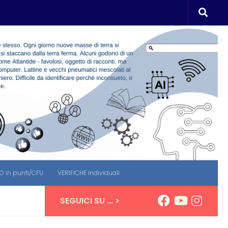
 in punti/CFU
VERIFICHE individuali
SEGUICI SU ... >