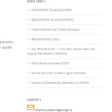
QUICK LINKS 🠗
INFOPATENTE 3a ed.(EDUOPEN)
BIBLIOPATENTE 3a ed.(EDUOPEN)
Tutte le edizioni dei moocs Eduopen
BIBLIOPATENTE2 (Elly)
pareremo
in quale
Elly DIGILAB 2025 -> ScriviTesi, Stylesheets CdL
Lingue, Prenotazioni Verifiche
INFOsedute di laurea DUSIC
Norme Tesi CdL Civiltà&Lingue Straniere
Modulo ILL/Docdelivery Biblioteca di LINGUE
CONTATTI 🠗
marina.usberti@unipr.it