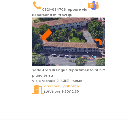
0521-034706 oppure via
Di persona mi trovi qui ↓
sede Area di Lingue Dipartimento DUSIC
piano terra
Vle S.Michele 9, 43121 PARMA
orari per il pubblico
LU/VE ore 9.30/12.30