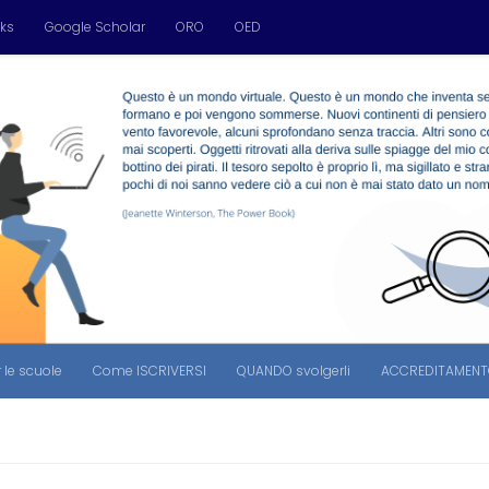
ks
Google Scholar
ORO
OED
r le scuole
Come ISCRIVERSI
QUANDO svolgerli
ACCREDITAMENTO